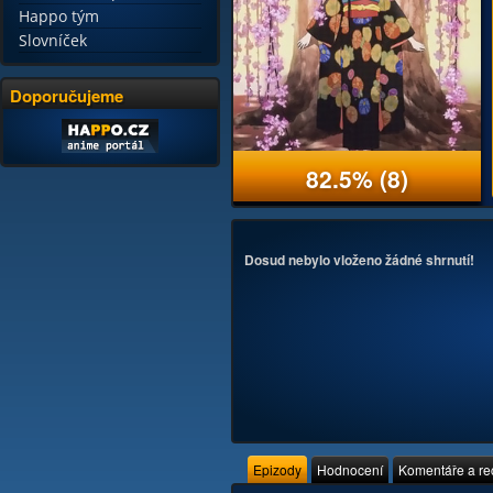
Happo tým
Slovníček
Doporučujeme
82.5%
(8)
Dosud nebylo vloženo žádné shrnutí!
Epizody
Hodnocení
Komentáře a r