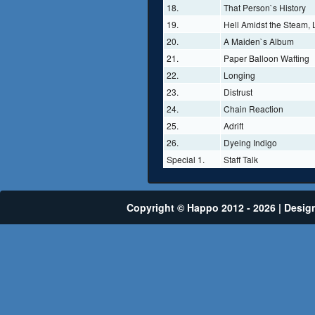
18.
That Person`s History
19.
Hell Amidst the Steam, 
20.
A Maiden`s Album
21.
Paper Balloon Wafting
22.
Longing
23.
Distrust
24.
Chain Reaction
25.
Adrift
26.
Dyeing Indigo
Special 1.
Staff Talk
Copyright © Happo 2012 - 2026 | Desig