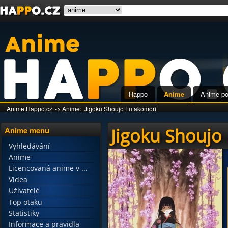
Happo
Anime
Anime po
Anime.Happo.cz
-> Anime:
Jigoku Shoujo Futakomori
Jigoku Shoujo
Anime menu
Vyhledávání
Anime
Licencovaná anime v ...
Videa
Uživatelé
Top otaku
Statistiky
Informace a pravidla