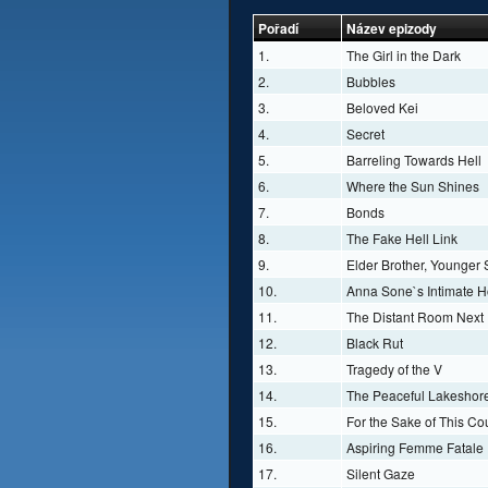
Pořadí
Název epizody
1.
The Girl in the Dark
2.
Bubbles
3.
Beloved Kei
4.
Secret
5.
Barreling Towards Hell
6.
Where the Sun Shines
7.
Bonds
8.
The Fake Hell Link
9.
Elder Brother, Younger S
10.
Anna Sone`s Intimate H
11.
The Distant Room Next
12.
Black Rut
13.
Tragedy of the V
14.
The Peaceful Lakeshor
15.
For the Sake of This Co
16.
Aspiring Femme Fatale
17.
Silent Gaze